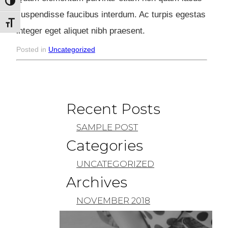
Toggle High Contrast
suspendisse faucibus interdum. Ac turpis egestas
Toggle Font size
integer eget aliquet nibh praesent.
Posted in
Uncategorized
Recent Posts
SAMPLE POST
Categories
UNCATEGORIZED
Archives
NOVEMBER 2018